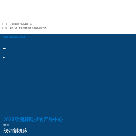
上一篇：
线切割机床行业的终极之路
下一篇：
拿走不谢！中走丝线切割断丝原因和解决办法!
2024欧洲杯网投的友情链接：
2024欧洲杯网投的产品中心
线切割
线切割
机床