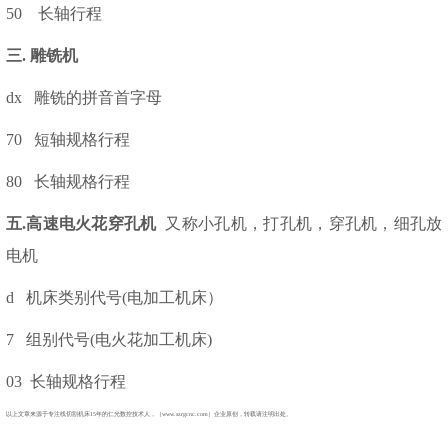
50 长轴行程
三
. 雕铣机
dx 雕铣的拼音首字母
70 短轴规格行程
80 长轴规格行程
五
.高速电火花穿孔机
又称小孔机，打孔机，穿孔机，细孔放
电机
d 机床类别代号(电加工机床）
7 组别代号(电火花加工机床)
03 长轴规格行程
以上文章来源于专注线切割机床
15
年的仁光数控技术人，（www.szrgcnc.com）企业原创，转载请注明出处。