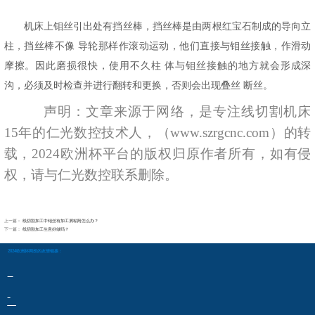
机床上钼丝引出处有挡丝棒，挡丝棒是由两根红宝石制成的导向立
柱，挡丝棒不像
导轮那样作滚动运动，他们直接与钼丝接触，作滑动
摩擦。因此磨损很快，使用不久柱
体与钼丝接触的地方就会形成深
沟，必须及时检查并进行翻转和更换，否则会出现叠丝
断丝。
声明
：文章来源于网络，是
专注线切割机床
15年的仁光数控技术人，（www.szrgcnc.com）
的转
载，
2024欧洲杯平台的版权归原作者所有，如有侵
权，请与仁光数控联系删除。
上一篇：
线切割加工中钼丝有加工屑粘附怎么办？
下一篇：
线切割加工生意好做吗？
2024欧洲杯网投的友情链接：