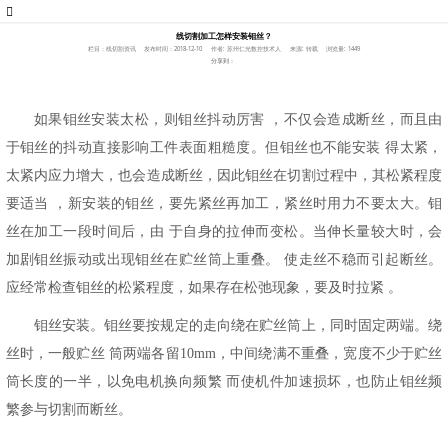
线切割加工怎样安装钼丝？
栏目：线切割资讯
发布时间：2018-12-10
作者: 苏州仁光数控技术人
来源: 转载
浏览量: 1449
分享到：
如果钼丝安装太松，则钼丝抖动厉害
，不仅会造成断丝，而且由
于钼丝的抖动直接影响工件表面粗糙度。但钼丝也不能安装
得太紧，
太紧内应力增大，也会造成断丝，因此钼丝在切割过程中，其松紧程度
要适当
，新安装的钼丝，要先紧丝再加工，紧丝时用力不要太大。钼
丝在加工一段时间后，由
于自身的拉伸而变松。当伸长量较大时，会
加剧钼丝振动或出现钼丝在贮丝筒上重叠。
使走丝不稳而引起断丝。
应经常检查钼丝的松紧程度，如果存在松弛现象，要及时拉紧
。
钼丝安装。钼丝要按规定的走向绕在贮丝筒上，同时固定两端。绕
丝时，一般贮丝
筒两端各留
10mm
，中间绕满不重叠，宽度不少于贮丝
筒长度的一半，以免电机换向频繁 而使机件加速损坏，也防止钼丝频
繁参与切割而断丝。