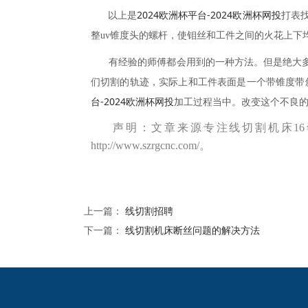
2024欧洲杯平台-2024欧洲杯网投
以上是
打表
整
uv
锥度头
的螺杆
，
使钼丝
和
工件之间
的火花
上下
有经验的师傅都会用到的一种方法。但是绝大
们切割的
轨迹
，实际上和工件表面是一个带锥度带
台-2024欧洲杯网投
加工过程当中。改变这个不良
声明
：文章来源
专注线切割机床
1
6
http://www.szrgcnc.com/。
上一篇：
线切割招聘
下一篇：
线切割机床断丝问题的解决方法
2024欧洲杯网投的友