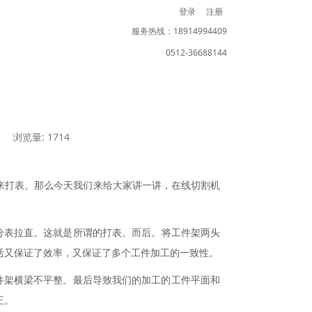
登录
注册
服务热线：18914994409
0512-36688144
浏览量: 1714
来打表。那么今天我们来给大家讲一讲，在线切割机
分表拉直。这就是所谓的
打表
。而后。将工件架两头
活
又
保证了效率，又保证了多个工件加工的一致性
。
件架横梁不平整。最后导致我们的加工的工件平面和
正
。