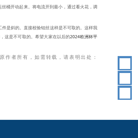
运丝桶
开动起来。将电流
开到最小，
通过看火花
，
调
工件
是斜的。直接
校验钼丝
这样是不可取的。这样我
2024欧洲杯平
讲，这是不可取的。希望大家在以后的
权归原作者所有，如需转载，请表明出处：
18