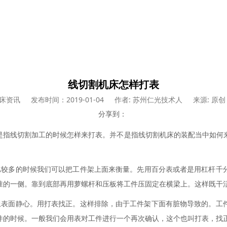
线切割机床怎样打表
床资讯
发布时间：2019-01-04
作者: 苏州仁光技术人
来源: 原创
分享到：
是指线切割加工的时候怎样来打表。并不是指线切割机床的装配当中如何
比较多的时候我们可以把工件架上面
来
衡量。
先
用百分表或者是用杠杆千
准的一侧。
靠到底部
再用萝
螺杆
和压板将工件压固定在横梁上。这样既干
表面静心。用打表找正。这样排除，由于工件架下面有脏物导致的。工
件的时候。一般我们会用表对工件进行一个再次确认
，
这个也叫打表，找