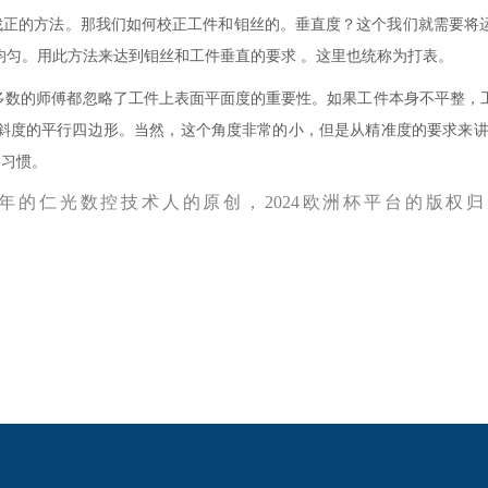
找正的方法。那我们如何校正工件和钼丝的。垂直度
？
这个我们就需要
将
均匀。用此方法来达到
钼丝
和
工件
垂直的要求
。这里也统称为打表。
多数的师傅都忽略了
工件上表面
平面
度的
重要性。如果工件本身不平整
，
斜度的平行四边形。当然，这个角度非常的小，但是从精准度的要求来
的
习惯。
年的仁光数控技术人
的原创，
2024欧洲杯平台的版
2024欧洲杯网投的