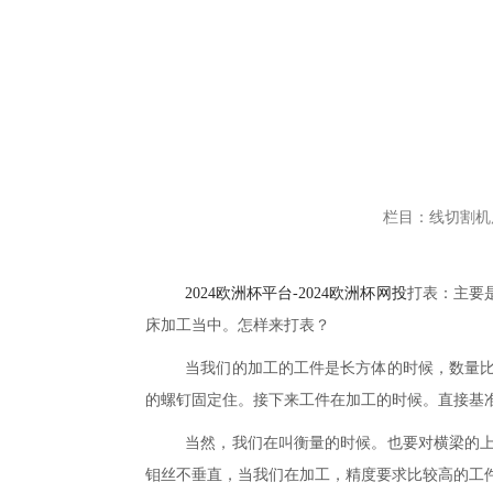
栏目：线切割机
2024欧洲杯平台-2024欧洲杯网投
打表：
主要
床加工当中。怎样来打表
？
当我们的加工的工件是长方体的时候
，
数量
的螺钉固定住。接下来工件在加工的时候。直接基
当然，我们在叫衡量的时候。也要对横梁的上
钼
丝不垂直
，
当我们在加工
，
精度要求比较高的工