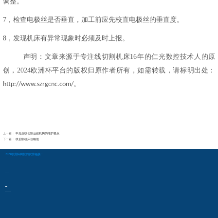
调整。
7，
检查电极丝是否垂直，加工前应先校直电极丝的垂直度。
8，
发现机床有异常现象时必须及时上报。
声明：文章来源于专注线切割机床
16
年的仁光数控技术人的原
创，2024欧洲杯平台的版权归原作者所有，如需转载，请标明出处：
。
http://www.szrgcnc.com/
上一篇：
中走丝线切割运丝机构的维护要点
下一篇：
线切割机床价格战
2024欧洲杯网投的友情链接：