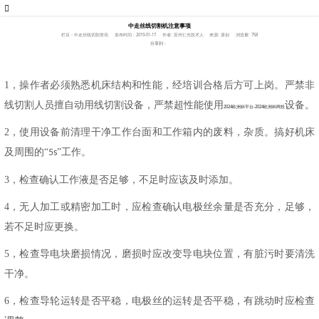
中走丝线切割机注意事项
栏目：中走丝线切割资讯
发布时间：2019-01-17
作者: 苏州仁光技术人
来源: 原创
浏览量: 758
分享到：
1，
操作者必须熟悉机床结构和性能，经培训合格后方可上岗。严禁非
线切割人员擅自动用线切割设备，严禁超性能使用
设备。
2024欧洲杯平台-2024欧洲杯网投
2，
使用设备前清理干净工作台面和工作箱内的废料，杂质。搞好机床
及周围的
“
”工作。
5s
3，
检查确认工作液是否足够，不足时应该及时添加。
4，
无人加工或精密加工时，应检查确认电极丝余量是否充分，足够，
若不足时应更换。
5，
检查导电块磨损情况，磨损时应改变导电块位置，有脏污时要清洗
干净。
6，
检查导轮运转是否平稳，电极丝的运转是否平稳，有跳动时应检查