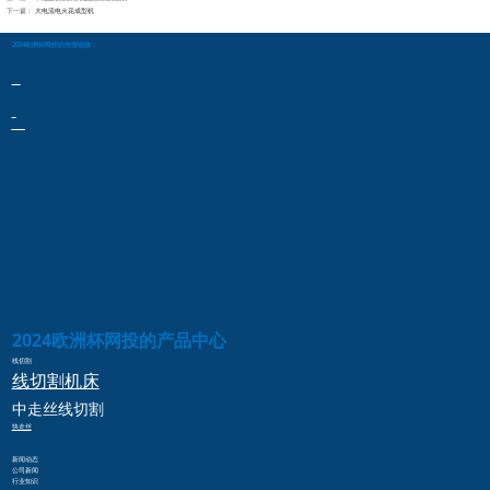
下一篇：
大电流电火花成型机
2024欧洲杯网投的友情链接：
2024欧洲杯网投的产品中心
线切割
线切割
机床
中走丝
线切割
快走丝
新闻动态
公司新闻
行业知识