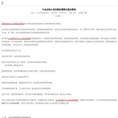
中走丝电火花切割机需要注意的事项
栏目：中走丝线切割资讯
发布时间：2019-06-15
作者: 小李
浏览量: 428
分享到：
2024欧洲杯平台-2024欧洲杯网投
电火花电火花线切割机床多刀多修功能使用注意事项：
中走丝电火花线切割增加了软件的多重切割功能，以切割更快的线edm线。多次切刀也是我们常说的多次切刀。第一刀通常用于切割，而接下来的几把刀则用于修复
光洁度。度，因此，多次切割使用的电线可以获得较高的表面的完成。
由于用于
2024欧洲杯平台-2024欧洲杯网投
的线被反复排出。当使用多切割和修剪功能时，随着切割面积的增加，拉丝和线损会变得越来越细，最终会影响工件的精度
和切割效果。为了实现高精度，需要在开始切割之前测量钼丝的实际直径。切断导丝后切断新的钼丝后，建议拧紧钼丝。如果钼丝长时间反复使用，则需要测量钼丝
的直径和圆度。当差异太大时，必须更换新的电极线。
多刀切割时应注意以下几点：
当钼导线为空时，检查钼导线是否在晃动。
是否在导电块的表面上有一丝切割，以及钼丝是否被困在导电块中
工作液流量、颜色是否正常。
根据材料的特性，最后被切断的残余工作量尽可能长，以减少材料变形的影响。
切削后加工表面的几个问题和处理方法：
电极丝抖动或材料变形、偏移量设置不合理，都可能造成导线表面的痕迹。
工作面两端的黑斑严重，工作液存在问题。建议使用清洁水基线切割液。
切割工件后，请及时用草酸洗净，然后用水冲洗掉草酸残渣。用干净的布擦去水渍，最后涂上防锈油。
苏州仁光数控有限公司提供多轴数控电火花微孔机、多轴数控电火花微孔机、
2024欧洲杯平台-2024欧洲杯网投
。根据客户的特殊要求，公司可定制各种特殊的
2024欧
洲杯平台-2024欧洲杯网投
，同时可为客户提供一套完整的电火花加工2024欧洲杯平台的解决方案。
上一篇：
中走丝切割跟快走丝切割的区别