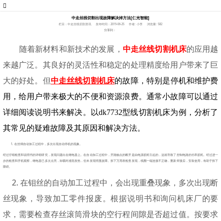
中走丝线切割出现故障解决掉方法[仁光智能]
栏目：中走丝线切割资讯
发布时间：2019-06-25
作者: 小李
浏览量: 582
分享到：
随着新材料和新技术的发展，
中走丝线切割机床
的应用越
来越广泛。其良好的灵活性和稳定的处理精度给用户带来了巨
大的好处。但
中走丝线切割机床
的
故障，特别是停机和维护费
用，给用户带来极大的不便和资源浪费。通常小故障可以通过
详细阅读说明书来解决。以dk7732型线切割机床为例，分析了
其常见的疑难故障及其原因和解决方法。
1. 在丝绸自动加工过程中，多次出现自动停机的现象。
经过仔细检查和说明书的详细研究，发现问题出在继电器上。在自动加工过程中，开路触点的断开是由电源损耗引起的，这就导致了控制电路的功率损耗。经过进一
步的检查和开机观察，继电器已多次点亮，卸载时感觉发热，但未发现明显故障。拆下万用表检查发现，线圈一端连接不正确，重新焊接后，安装使用，有助于拆下
障碍。
2. 在钼丝的自动加工过程中，会出现重叠现象，多次出现断
丝现象，导致加工零件报废。
根据说明书和询问机床厂的要
求，需要检查存丝滚筒滑块的空行程间隙是否超过值。
按要求