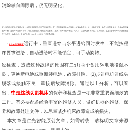
消除轴向间隙后，仍无明显化。
通过查阅资料和多次现场试验，发现其原因是在机架下端辅助导轮下。仔细调整导轮的位置后，发现效果不大。进一步检查发现，由于长期异常操作，导轮有不同深
度的凹槽。运行时产生径向跳动，引起钼丝跳动，使钼丝发生折叠。更换了新的导轮并使用了几天后，上述情况再次发生。结果表明，这是由于辅助导轮不旋转的处
理方法所致。效果很好。目前已使用一年左右，未发生灯丝重叠故障。
运行中，垂直进给与水平进给同时发生，不能按程
3.
中走丝线切割机床
序要求进给，自动进给时不能锁定，可手动旋转。
经检查，造成这种故障的原因有二:(1)两个备用5v电池接触不
良，更换新电池或重新装电池，故障排除。(2)步进电机进线头
脱落或接触不良，重接后故障消除。通过以上分析，可以看
出，
中走丝线切割机床
的保养和检查是一项非常重要而细致的
工作。有必要配备经验丰富的维修人员，做好机器的维修、保
养和故障处理文件，以尽量减少机床故障造成的损失。
本文章是仁光智能原创文章，如需转载，请标明文章来源
http://www.szrgcnc.com，谢谢大家