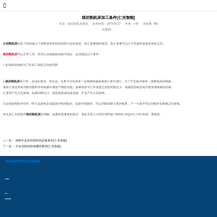
线切割机床加工条件[仁光智能]
栏目：线切割机床资讯
发布时间：2019-06-27
作者: 小李
浏览量: 460
分享到：
线
切割机床
的多刀切割减少了材料变形和钼丝损耗引起的误差，加工质量相对提高。加工质量可以介于高速和低速走丝机之间。
线切割机床
可以正常工作。苏州人光智能机电技术指出，必须满足以下条件：
1.必须保持钼线与工件加工表面之间的间隙。
2
.
线切割机床
加工时，必须在煤油、皂化油、去离子水等具有一定绝缘性能的液体介质中进行，为了产生脉冲放电，需要较高的绝缘。
液体介质还具有消除间隙和冷却电极中腐蚀产物的功能。如果钼丝与工件表面之间的间隙过大，电极间的电压就不能穿透电极间的电
介质而产生火花放电；如果间隙过小，很容易形成短路连接，不会产生火花放电。
3.必须使用脉冲功率，即火花放电必须是脉冲和间歇的。在脉冲间隔内，可以消除间隙介质的电离，下一个脉冲可以分解并在两极之间放电。
本文是仁光智能对
线切割机床
的理解。如果您需要复制原文，请在
文章
上注明
注明
http://www.szrgcnc.com来源。谢谢您。
上一篇：
精密中走丝切割时的必要条件[仁光智能]
下一篇：
中走丝线切割有哪些要求[仁光智能]
2024欧洲杯网投的友情链接：