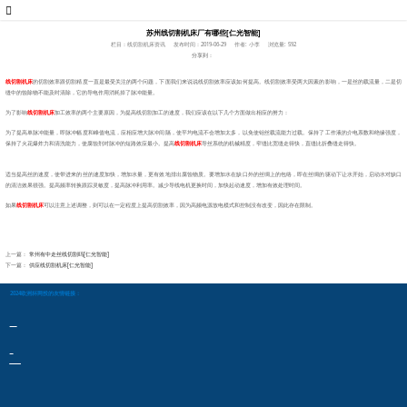
苏州线切割机床厂有哪些[仁光智能]
栏目：线切割机床资讯
发布时间：2019-06-29
作者: 小李
浏览量: 592
分享到：
线切割机床
的切割效率跟切割精度一直是最受关注的两个问题，下面我们来说说线切割效率应该如何提高。线切割效率受两大因素的影响，一是丝的载流量，二是切
缝中的蚀除物不能及时清除，它的导电作用消耗掉了脉冲能量。
为了影响
线切割机床
加工效率的两个主要原因，为提高线切割加工的速度，我们应该在以下几个方面做出相应的努力：
为了提高单脉冲能量，即脉冲幅度和峰值电流，应相应增大脉冲间隔，使平均电流不会增加太多，以免使钼丝载流能力过载。保持了工作液的介电系数和绝缘强度，
保持了火花爆炸力和清洗能力，使腐蚀剂对脉冲的短路效应最小。提高
线切割机床
导丝系统的机械精度，窄缝比宽缝走得快，直缝比折叠缝走得快。
适当提高丝的速度，使带进来的丝的速度加快，增加水量，更有效地排出腐蚀物质。要增加水在缺口外的丝绸上的包络，即在丝绸的驱动下让水开始，启动水对缺口
的清洁效果很强。提高频率转换跟踪灵敏度，提高脉冲利用率。减少导线电机更换时间，加快起动速度，增加有效处理时间。
如果
线切割机床
可以注意上述调整，则可以在一定程度上提高切割效率，因为高频电源放电模式和控制没有改变，因此存在限制。
上一篇：
常州有中走丝线切割吗[仁光智能]
下一篇：
供应线切割机床[仁光智能]
2024欧洲杯网投的友情链接：