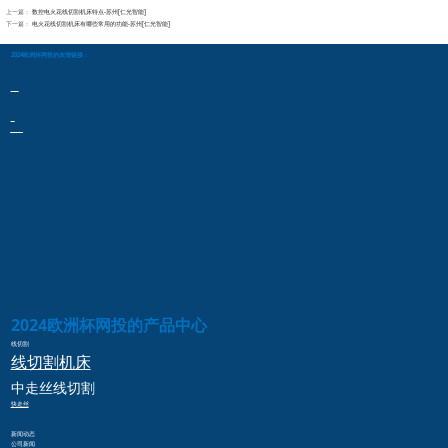
上一篇：
数控电火花线切割机床特点-苏州[仁光智能]
下一篇：
电火花线切割机床有哪些常用的功能-苏州[仁光智能]
2024欧洲杯网投的友情链接：
2024欧洲杯网投的产品中心
线切割
线切割
机床
中走丝
线切割
快走丝
新闻动态
公司新闻