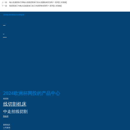
上一篇：
电火花成形加工和电火花线切割加工的火花颜色有区别吗？-苏州[仁光智能]
下一篇：
线切割加工与电火花成形加工的工作原理有何异同？-苏州[仁光智能]
2024欧洲杯网投的友情链接：
2024欧洲杯网投的产品中心
线切割
线切割
机床
中走丝
线切割
快走丝
新闻动态
公司新闻