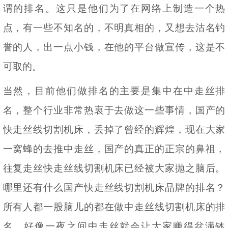
谓的排名。这只是他们为了在网络上制造一个热
点，有一些不知名的，不明真相的，又想去沽名钓
誉的人，出一点小钱，在他的平台做宣传，这是不
可取的。
当然，目前他们做排名的主要是集中在中走丝排
名，整个行业非常热衷于去做这一些事情，国产的
快走丝线切割机床，丢掉了曾经的辉煌，现在大家
一窝蜂的去推中走丝，国产的真正的正宗的鼻祖，
往复走丝快走丝线切割机床已经被大家抛之脑后。
哪里还有什么国产快走丝线切割机床品牌的排名？
所有人都一股脑儿的都在做中走丝线切割机床的排
名。好像一夜之间中走丝就会让大家赚得盆满钵