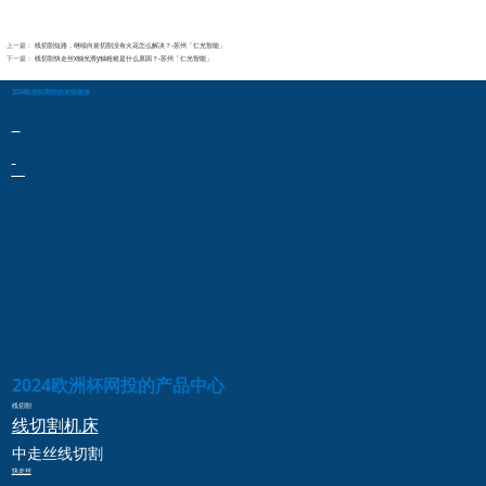
上一篇：
线切割短路，继续向前切割没有火花怎么解决？-苏州「仁光智能」
下一篇：
线切割快走丝x轴光滑y轴粗糙是什么原因？-苏州「仁光智能」
2024欧洲杯网投的友情链接：
2024欧洲杯网投的产品中心
线切割
线切割
机床
中走丝
线切割
快走丝