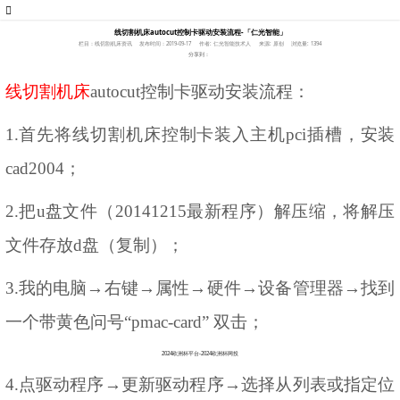
线切割机床autocut控制卡驱动安装流程-「仁光智能」
栏目：线切割机床资讯
发布时间：2019-09-17
作者: 仁光智能技术人
来源: 原创
浏览量: 1394
分享到：
线切割机床
autocut控制卡驱动安装流程：
1.首先将线切割机床控制卡装入主机pci插槽，安装
cad2004；
2.把u盘文件（20141215最新程序）解压缩，将解压
文件存放d盘（复制）；
3.我的电脑→右键→属性→硬件→设备管理器→找到
一个带黄色问号“pmac-card” 双击；
2024欧洲杯平台-2024欧洲杯网投
4.点驱动程序→更新驱动程序→选择从列表或指定位