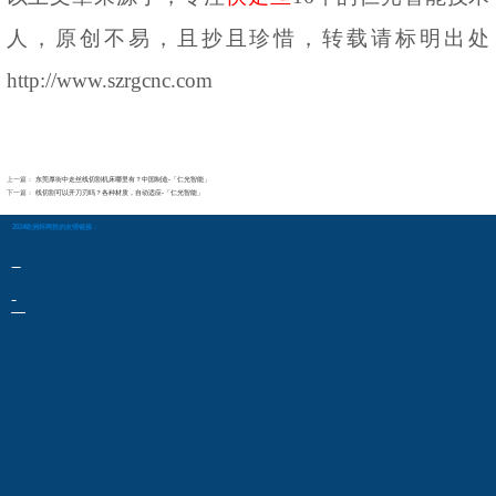
人，原创不易，且抄且珍惜，转
载请标明出处
http://www.szrgcnc.com
上一篇：
东莞厚街中走丝线切割机床哪里有？中国制造-「仁光智能」
下一篇：
线切割可以开刀刃吗？各种材质，自动适应-「仁光智能」
2024欧洲杯网投的友情链接：