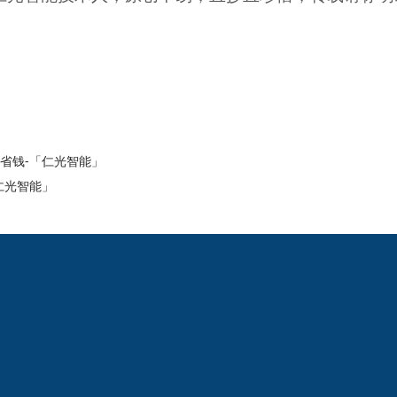
省钱-「仁光智能」
仁光智能」
2024欧洲杯网投的
新闻动态
产品中心
公司新闻
线切割
线切割
机床
中走丝
线切割
快走丝