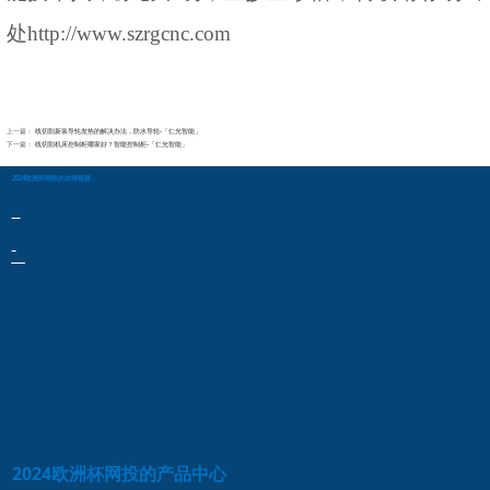
处
http://www.szrgcnc.com
上一篇：
线切割新装导轮发热的解决办法，防水导轮-「仁光智能」
下一篇：
线切割机床控制柜哪家好？智能控制柜-「仁光智能」
2024欧洲杯网投的友情链接：
2024欧洲杯网投的产品中心