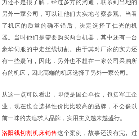
力还不是很了解，经过多方的沟通，联系到当地的
另外一家公司，可以让他们去实地考察参观。当看
了机床的质量的确不错后，决定选择了仁光的机
器。当时他们是需要购买两台机器，其中还有一台
豪华伺服的中走丝线切割。由于其对厂家的实力还
有一些疑问，因此，另外也不想在一家公司采购所
有的机床，因此高端的机床选择了另外一家公司。
从这一点可以看出，即使是国企单位，包括军工企
业，现在也会选择性价比比较高的品牌，不会像以
前一味的去追求大品牌，实用主义越来越盛行。
洛阳线切割机床销售
这个案例，故事还没有完。过