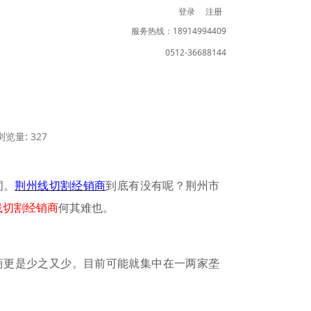
登录
注册
服务热线：18914994409
0512-36688144
」
浏览量: 327
词。
荆州线切割经销商
到底有没有呢？荆州市
线切割经销商
何其难也。
商更是少之又少。目前可能就集中在一两家垄