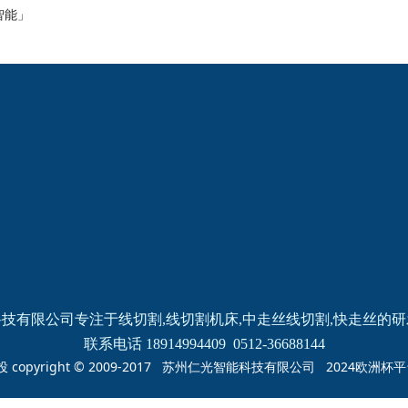
智能」
2024欧洲杯网投的
新闻动态
产品中心
公司新闻
线切割
线切割
机床
中走丝
线切割
快走丝
技有限公司专注于线切割,线切割机床,中走丝线切割,快走丝的
联系电话 18914994409  0512-36688144
投 copyright © 2009-2017 苏州仁光智能科技有限公司 2024欧