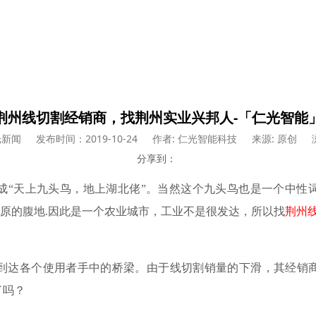
荆州线切割经销商，找荆州实业兴邦人-「仁光智能
光新闻
发布时间：2019-10-24
作者: 仁光智能科技
来源: 原创
分享到：
成
“天上九头鸟，地上湖北佬”。当然这个九头鸟也是一个中性
平原的腹地.因此是一个农业城市，工业不是很发达，所以找
荆州
到达各个使用者手中的桥梁。由于线切割销量的下滑，其经销
了吗？