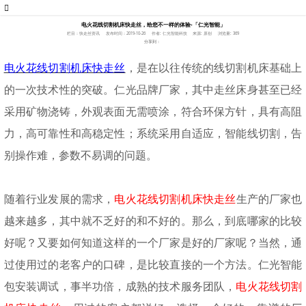
电火花线切割机床快走丝，给您不一样的体验-「仁光智能」
栏目：快走丝资讯
发布时间：2019-10-26
作者: 仁光智能科技
来源: 原创
浏览量: 369
分享到：
电火花线切割机床快走丝
，是在以往传统的线切割机床基础上
的一次技术性的突破。仁光品牌厂家，其中走丝床身甚至已经
采用矿物浇铸，外观表面无需喷涂，符合环保方针，具有高阻
力，高可靠性和高稳定性；系统采用自适应，智能线切割，告
别操作难，参数不易调的问题。
随着行业发展的需求，
电火花线切割机床快走丝
生产的厂家也
越来越多，其中就不乏好的和不好的。那么，到底哪家的比较
好呢？又要如何知道这样的一个厂家是好的厂家呢？当然，通
过使用过的老客户的口碑，是比较直接的一个方法。仁光智能
包安装调试，事半功倍，成熟的技术服务团队，
电火花线切割