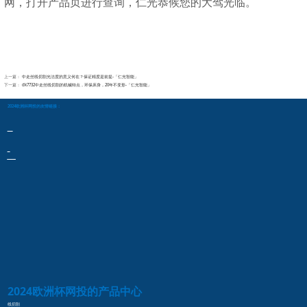
网，打开产品页进行查询，仁光恭候您的大驾光临。
上一篇：
中走丝线切割光洁度的意义何在？保证精度是前提-「仁光智能」
下一篇：
dk7732中走丝线切割的机械特点，环保床身，20年不变形-「仁光智能」
2024欧洲杯网投的友情链接：
2024欧洲杯网投的产品中心
线切割