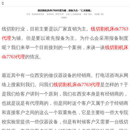
线切割机床dk7763代理为辅，报备为主-「仁光智能」
栏目：线切割机床资讯
发布时间：2019-10-27
作者: 仁光智能科技
来源: 原创
浏览量: 320
分享到：
线切割行业，目前主要是以厂家直销为主。
线切割机床
dk7763
代理
为辅。但是要以谁先报备为主。为什么会采用报备制度
呢？我们来举一个目前接到的一个案例，来谈一谈
线切割机床
dk7763代理
的情况。
最近其中有一位西安的做仪器设备的经销商。打电话咨询从网
络上搜索到我们。问我们
线切割机床
dk7763代理
是怎样的？于
是我们给客户讲到一个原则，我们在西安本身是有经销商的，
也就是说是有代理商的，但是同时这个客户又属于介于经销商
和直接客户之间的这么一个双重角色，它是主要给一些大专院
校实验室提供一些仪器设备，但是有时候客户又需要一台线切