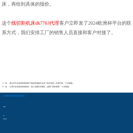
床，再给到具体的报价。
这个
线切割机床
dk7763代理
客户立即发了2024欧洲杯平台的联
系方式，我们安排工厂的销售人员直接和客户对接了。
上一篇：
唐山市中走丝线切割的客户该如何选购中走丝？经济实用，好用不贵-「仁光智能」
下一篇：
江津中走丝线切割机购买，找仁光重庆办事处，品牌厂家有保障-「仁光智能」
2024欧洲杯网投的友情链接：