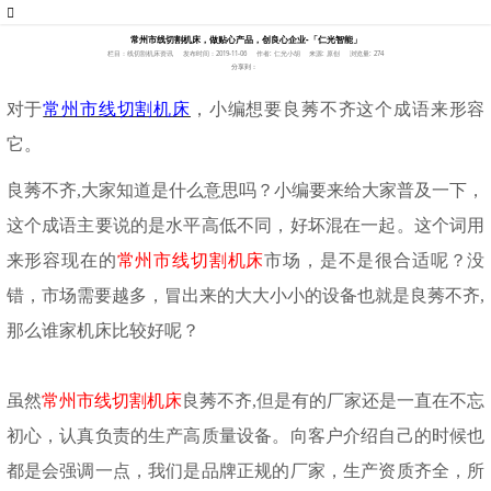
常州市线切割机床，做贴心产品，创良心企业-「仁光智能」
栏目：线切割机床资讯
发布时间：2019-11-06
作者: 仁光小胡
来源: 原创
浏览量: 274
分享到：
对于
常州市线切割机床
，小编想要良莠不齐这个成语来形容
它。
良莠不齐
,大家知道是什么意思吗？小编要来给大家普及一下，
这个成语主要说的是水平高低不同，好坏混在一起。这个词用
来形容现在的
常州市线切割机床
市场，是不是很合适呢？没
错，市场需要越多，冒出来的大大小小的设备也就是良莠不齐
,
那么谁家机床比较好呢？
虽然
常州市线切割机床
良莠不齐
,但是有的厂家还是一直在不忘
初心，认真负责的生产高质量设备。向客户介绍自己的时候也
都是会强调一点，我们是品牌正规的厂家，生产资质齐全，所