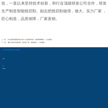
技，一直以来坚持技术创新，和行业顶级研发公司合作，研发
生产制造智能线切割。励志把线切割做强，做大。实力厂家
，
匠心制造，品质保障，厂家直销。
上一篇：
中走丝线切割机床有几种？从业20多年的，老师傅来解答-「仁光智能」
下一篇：
重庆大渡口区线切割，找专业厂家，现货批发-「仁光智能」
2024欧洲杯网投的友情链接：