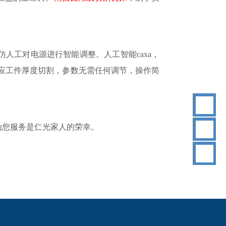
仿人工对电源进行智能调整。人工智能
caxa，
适应工件厚度切割，参数无需任何调节，操作简
为您服务是仁光家人的荣幸。
18