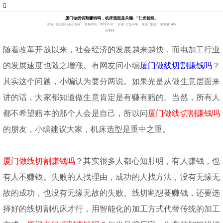
厦门做线切割赚钱吗，机床选型是关键-「仁光智能」
栏目：线切割行业小百科
发布时间：2019-11-27
作者: 仁光小胡
来源: 原创
浏览量: 445
分享到：
随着改革开放以来，社会经济的发展越来越快，而电加工行业
的发展速度也随之增涨。有网友问小编
厦门做线切割赚钱吗
？
其实这个问题，小编认为要分两说。如果光是从做生意层面来
讲的话，大家都知道做生意肯定是有赚有赔的。当然，所有人
都不希望赔本的那个人会是自己，所以问
厦门做线切割赚钱吗
的朋友，小编建议大家，机床选型是重中之重。
厦门做线切割赚钱吗
？其实很多人都心知肚明，有人赚钱，也
有人不赚钱。失败的人找理由，成功的人找方法，没有无缘无
故的成功，也没有无缘无故的失败。线切割想要赚钱，还要选
择好的线切割机床才行，用智能化的加工方式代替传统的加工