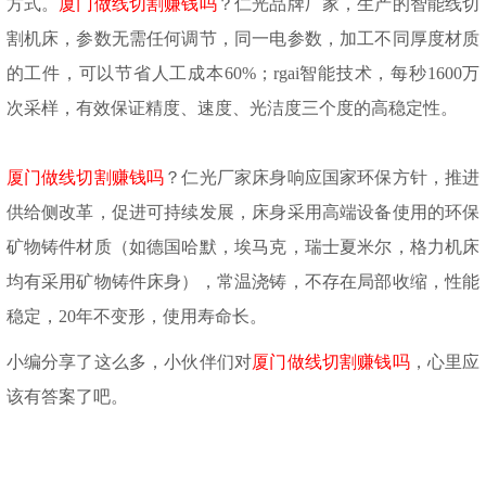
方式。
厦门做线切割赚钱吗
？仁光品牌厂家，生产的智能线切
割机床，参数无需任何调节，同一电参数，加工不同厚度材质
的工件，可以节省人工成本
60%；rgai智能技术，每秒1600万
次采样，有效保证精度、速度、光洁度三个度的高稳定性。
厦门做线切割赚钱吗
？仁光厂家床身响应国家环保方针，推进
供给侧改革，促进可持续发展，床身采用高端设备使用的环保
矿物铸件材质（如德国哈默，埃马克，瑞士夏米尔，格力机床
均有采用矿物铸件床身），常温浇铸，不存在局部收缩，性能
稳定，
20年不变形，使用寿命长。
小编分享了这么多，小伙伴们对
厦门做线切割赚钱吗
，心里应
该有答案了吧。