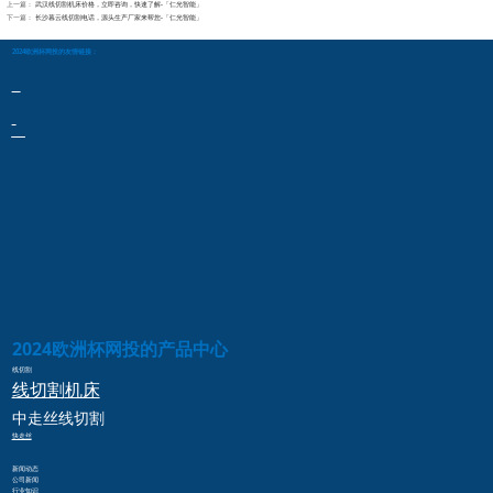
上一篇：
武汉线切割机床价格，立即咨询，快速了解-「仁光智能」
下一篇：
长沙暮云线切割电话，源头生产厂家来帮您-「仁光智能」
2024欧洲杯网投的友情链接：
2024欧洲杯网投的产品中心
线切割
线切割
机床
中走丝
线切割
快走丝
新闻动态
公司新闻
行业知识