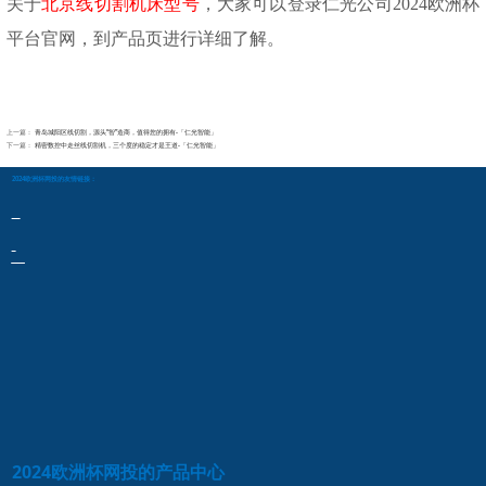
关于
北京线切割机床型号
，大家可以登录仁光公司2024欧洲杯
平台官网，到产品页进行详细了解。
上一篇：
青岛城阳区线切割，源头“智”造商，值得您的拥有-「仁光智能」
下一篇：
精密数控中走丝线切割机，三个度的稳定才是王道-「仁光智能」
2024欧洲杯网投的友情链接：
2024欧洲杯网投的产品中心