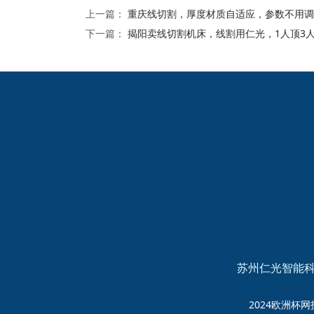
上一篇：
重庆线切割，厚度材质自适应，参数不用调
下一篇：
揭阳卖线切割机床，线割用仁光，1人顶3人
2024欧洲杯网投的友
情链接：
苏州仁光智能科
2024欧洲杯网