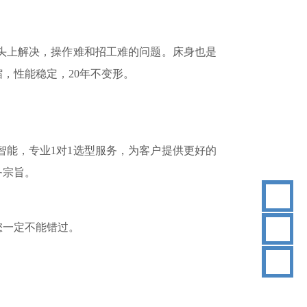
头上解决，操作难和招工难的问题。床身也是
缩，性能稳定，
20年不变形。
智能，专业
1对1选型服务，为客户提供更好的
务宗旨。
18
您一定不能错过。