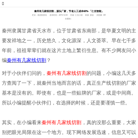
秦州有几家线切割，源头厂家，节省人工成本60%-「仁光智能」
栏目：线切割资讯
发布时间：2019-12-03
作者: 仁光小胡
来源: 原创
浏览量: 361
分享到：
秦州隶属甘肃省天水市，位于甘肃省东南部，是华夏文明的主
要发祥地之一，历史悠久，文化源深，人文荟萃。早在七千多
年前，祖祖辈辈们就在这片土地上繁衍生息。有不少网友问小
编
秦州有几家线切割
？
对于小伙伴们问的，
秦州有几家线切割
的问题，小编这几天多
方查阅了一下，就秦州当地而言的话，真正生产线切割的厂家
基本是没有的。即使有，也是一些贴牌的厂家，或是中间商。
所以小编提醒小伙伴们，在选择的时候，还是要谨慎一些。
其实，在小编看来
秦州有几家线切割
，
真的没那么重要，大家
别把眼光局限在这一个地方。现下网络发展迅速，信息又可以