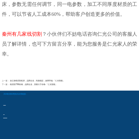
床，参数无需任何调节，同一电参数，加工不同厚度材质的工
件，可以节省人工成本
60%，帮助客户创造更多的价值。
秦州有几家线切割
？小伙伴们不妨电话咨询仁光公司的客服人
员了解详情，也可下方留言分享，能为您服务是仁光家人的荣
幸。
上一篇：
连云港线切割机床，品牌企业，性能稳定，故障率低-「仁光智能」
下一篇：
线切割7780价格，品牌企业，质量大于价格-「仁光智能」
2024欧洲杯网投的友情链接：