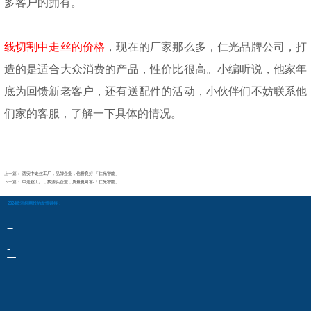
多客户的拥有。
线切割中走丝的价格
，现在的厂家那么多，仁光品牌公司，打
造的是适合大众消费的产品，性价比很高。小编听说，他家年
底为回馈新老客户，还有送配件的活动，小伙伴们不妨联系他
们家的客服，了解一下具体的情况。
上一篇：
西安中走丝工厂，品牌企业，信誉良好-「仁光智能」
下一篇：
中走丝工厂，找源头企业，质量更可靠-「仁光智能」
2024欧洲杯网投的友情链接：