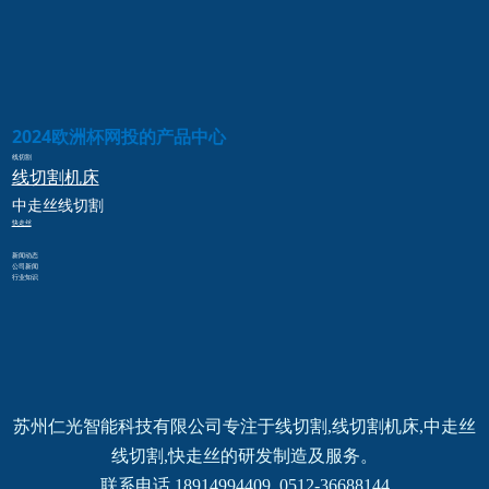
2024欧洲杯网投的产品中心
线切割
线切割
机床
中走丝
线切割
快走丝
新闻动态
公司新闻
行业知识
苏州仁光智能科技有限公司专注于线切割,线切割机床,中走丝
线切割,快走丝的研发制造及服务。
联系电话 18914994409  0512-36688144