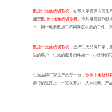
数控中走丝线切割机
，在帮大家提供方便生
能型
数控中走丝线切割机
。专利电源控制技
术，同一电参数加工不同厚度材质的工件。
数控中走丝线切割机
，选择仁光品牌厂家，
里的客户，仁光的服务始终如一，小伙伴们
仁光品牌厂家生产的每一台，
数控中走丝线
前行的道路上，一直在努力，从未松懈。产