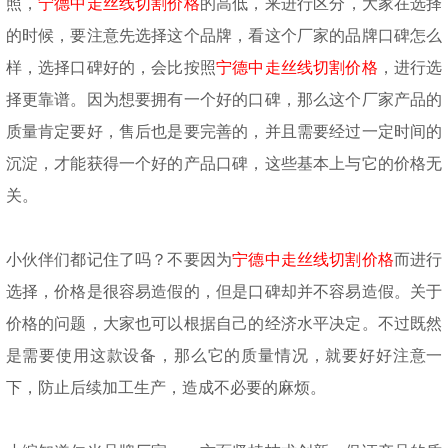
照
，
宁德中走丝线切割价格
的
高
低
，来
进行
区
分，大家在选择
的时候，要注意先选择这个品牌，看这个厂家的品牌口碑怎么
样，选择口碑好的，会比按照
宁德中走丝线切割价格
，
进
行选
择更靠谱。因为想要拥有一个好的口碑，那么这个厂家产品的
质量肯定要好，售后也是要完善的，并且需要经过一定时间的
沉淀，才能获得一个好的产品口碑，这些基本上与
它的
价格无
关。
小伙伴们都记住了吗？不要因为
宁德中走丝线切割价格
而进行
选择，价格是很容易造假的，但是口碑却并不容易造假。
关于
价格
的问题
，大家也可以根据自己的经济水平决定
。
不过既然
是需要使用这款设备，那么它的质量情况，就要好好注意一
下，防止后续加工生产，造成不必要的麻烦。