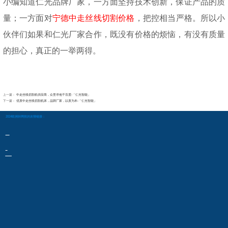
小编知道仁光品牌厂家，一方面坚持技术创新，保证产品的质
量；一方面对
宁德中走丝线切割价格
，把控相当严格。所以小
伙伴们如果
和
仁光厂家合作，既没有价格的烦恼，有没有质量
的担心，真正的一举两得。
上一篇：
中走丝线切割机供应商，众里寻他千百度-「仁光智能」
下一篇：
优质中走丝线切割机床，品牌厂家，以质为本-「仁光智能」
2024欧洲杯网投的友情链接：