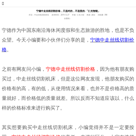
宁德中走丝线切割价格，只选对的，不选贵的-「仁光智能」
栏目：中走丝线切割资讯
发布时间：2019-12-27
作者: 仁光小胡
来源: 原创
浏览量: 398
分享到：
宁德作为中国东南沿海休闲度假和生态旅游的胜地，也是不负
众望。今天小编要和小伙伴们分享的是，
宁德中走丝线切割价
格
。
之前有网友问小编，
宁德中走丝线切割价格
，因为他
有
朋友购
买过
，
中走丝线切割机床，但是这位网友发现，他
朋友
购买的
价格有的高，有的低，从使用情况
来
看，也并不是价格高的质
量就好，
而
价格低的质量就差。所以反而不知道应该以
，
什么
样的价格标准来进行购买了。
其实想要购买中走丝线切割机床，小编觉得并不是
一定
要按