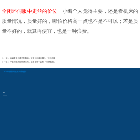
全闭环伺服中走丝的价位
，小编个人觉得主要，还是看机床的
质量情况，质量好的，哪怕价格高一点也不是不可以；若是质
量不好的，就算再便宜，也是一种浪费。
上一篇：
石碣中走丝线切割机床，节省人工成本60%-「仁光智能」
下一篇：
中走丝线切割机供应商，众里寻他千百度-「仁光智能」
2024欧洲杯网投的友情链接：