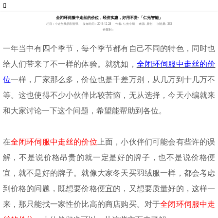
全闭环伺服中走丝的价位，经济实惠，好用不贵-「仁光智能」
栏目：中走丝线切割资讯
发布时间：2019-12-28
作者: 仁光小胡
来源: 原创
浏览量: 333
分享到：
一年当中有四个季节，每个季节都有自己不同的特色，同时也
给人们带来了不一样的体验。就犹如，
全闭环伺服中走丝的价
位
一样，厂家那么多，价位也是千差万别，从几万到十几万不
等。这也使得不少小伙伴比较苦恼，无从选择，今天小编就来
和大家讨论一下这个问题，希望能帮助到各位。
在
全闭环伺服中走丝的价位
上面，小伙伴们可能会有些许的误
解，不是说价格昂贵的就一定是好的牌子，也不是说价格便
宜，就不是好的牌子。就像大家冬天买羽绒服一样，都会考虑
到价格的问题，既想要价格便宜的，又想要质量好的，这样一
来，那只能找一家性价比高的商店购买。对于
全闭环伺服中走