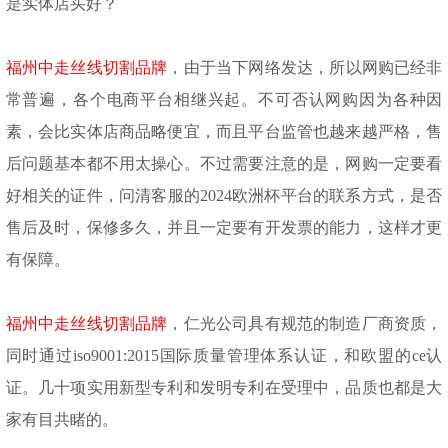
是实体店买好？
福州中走丝线切割品牌
，
由于
当
下网络发达
，
所以
网购已经非
常普遍，各个电商平台相继兴起。不可否认网购因为各种因
素
，
会比实体店商品略便宜，而且平台监管也越来越严格，售
后问题基本都不用太操心。不过需要注意的是，网购一定要看
好相关的证件，问清客服的2024欧洲杯平台的联系方式，是否
售后及时，保修多久，
并且
一定要有开发票
的
能力，这样才更
有保障。
福州中走丝线切割品牌
，仁光公司具有规范的制造厂商资质，
同时通过
iso9001:2015国际质量管理体系认证
，
和欧盟的
ce认
证
。
几十项实用新型专利和发明专利
在
受理中，品质也都是大
家有目共睹的。