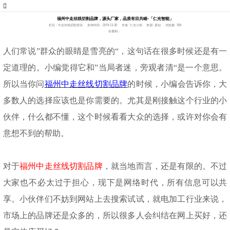
福州中走丝线切割品牌，源头厂家，品质有目共睹-「仁光智能」
栏目：中走丝线切割资讯
发布时间：2019-12-30
作者: 仁光小胡
来源: 原创
浏览量: 356
分享到：
人们常说
”群众的眼睛是雪亮的“，这句话在很多时候还是有一
定道理的。小编觉得它和”当局者迷，旁观者清“是一个意思。
所以当你问
福州中走丝线切割品牌
的时候，小编会告诉你，大
多数人的选择应该也是你需要的。尤其是刚接触这个行业的小
伙伴，什么都不懂，这个时候看看大众的选择，或许对你会有
意想不到的帮助。
对于
福州中走丝线切割品牌
，就当地而言，还是有限的。不过
大家也不必太过于担心，现下是网络时代，所有信息可以共
享。小伙伴们不妨到网站上去搜索试试，就电加工行业来说，
市场上的品牌还是众多的，所以很多人会纠结
在
网上买
好，
还