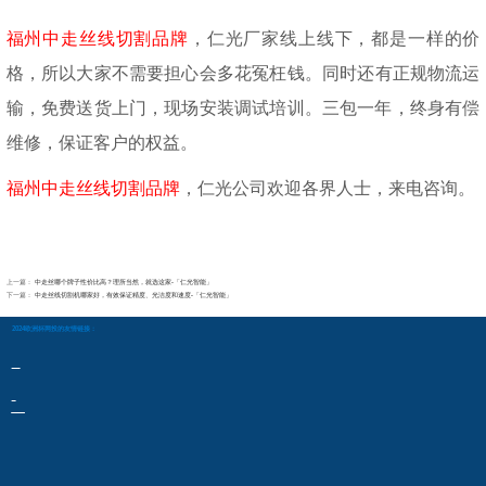
福州中走丝线切割品牌
，仁光厂家线上线下
，
都是一样的价
格，所以大家不需要担心会
多
花冤枉钱。
同时还有
正规物流运
输，免费送货上门，现场安装调试培训。三包一年，终身有偿
维修，保证客户的权益。
福州中走丝线切割品牌
，仁光公司欢迎各界人士，来电咨询。
上一篇：
中走丝哪个牌子性价比高？理所当然，就选这家-「仁光智能」
下一篇：
中走丝线切割机哪家好，有效保证精度、光洁度和速度-「仁光智能」
2024欧洲杯网投的友情链接：