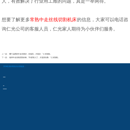
人，有效解决了行业用工难的问题，真是一举两得。
想要了解更多
常熟中走丝线切割机床
的信息，大家可以电话咨
询仁光公司的客服人员，仁光家人期待为小伙伴们服务。
上一篇：
哪个品牌的中走丝更好，价值高，才真好-「仁光智能」
下一篇：
福州中走丝线切割价格，节省2倍人工，才是真实惠-「仁光智能」
2024欧洲杯网投的友情链接：