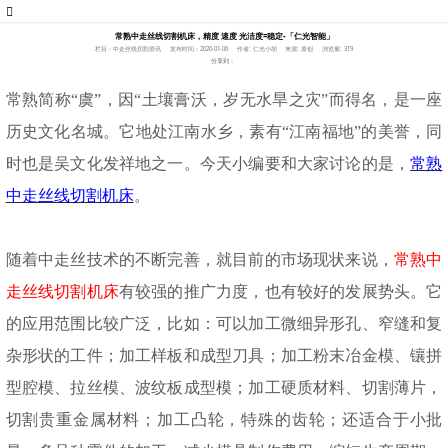
常熟中走丝线切割机床，精度 速度 光洁度=稳定-「仁光智能」
栏目：中走丝线切割资讯
发布时间：2020-01-06
作者: 仁光小胡
来源: 原创
浏览量: 319
分享到：
常熟简称
“虞”，因“土壤膏沃，岁无水旱之灾”而得名，是一座
历史文化名城。它地处江南水乡，素有“江南福地”的美誉，同
时也是吴文化发祥地之一。今天小编要和大家讨论的是，
常熟
中走丝线切割机床
。
随着中走丝技术的不断完善，就目前的市场现状来说，
常熟中
走丝线切割机床
有较强的推广力度，也有较好的发展势头。它
的应用范围比较广泛，比如：可以加工微细异形孔、窄缝和复
杂形状的工件；加工样板和成型刀具；加工粉末冶金模、镶拼
型腔模、拉丝模、波纹板成型模；加工硬质材料、切割薄片，
切割贵重金属材料；加工凸轮，特殊的齿轮；还适合于小批