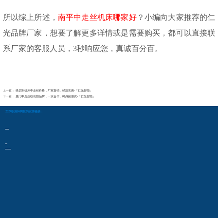
所以综上所述，
南平中走丝机床哪家好
？小编向大家推荐的仁
光品牌厂家，想要了解更多详情或是需要购买，都可以直接联
系厂家的客服人员，
3秒响应您，真诚百分百。
上一篇：
线切割机床中走丝价格，厂家直销，经济实惠-「仁光智能」
下一篇：
厦门中走丝线切割品牌，一次合作，终身的朋友-「仁光智能」
2024欧洲杯网投的友情链接：