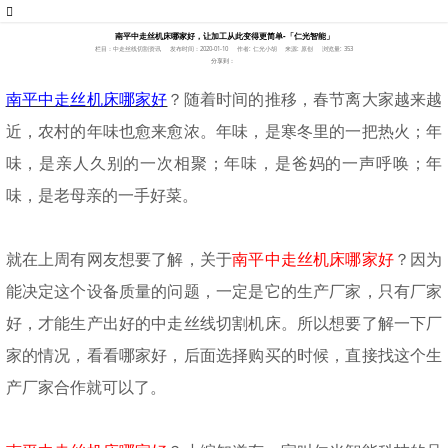
南平中走丝机床哪家好，让加工从此变得更简单-「仁光智能」
栏目：中走丝线切割资讯
发布时间：2020-01-10
作者: 仁光小胡
来源: 原创
浏览量: 353
分享到：
南平中走丝机床哪家好
？随
着时间的推移，春节离大家越来越
近，农村的年味也愈来愈浓。年味，是寒冬里的一把热火；年
味，是亲人久别的一次相聚；年味，是爸妈的一声呼唤；年
味，是老母亲的一手好菜。
就在上周有网友想要了解，关于
南平中走丝机床哪家好
？因为
能决定这个设备质量的问题，一定是它的生产厂家，只有厂家
好，才能生产出好的中走丝线切割机床。所以想要了解一下厂
家的情况，看看哪家好，后面选择购买的时候，直接找这个生
产厂家合作就可以了。