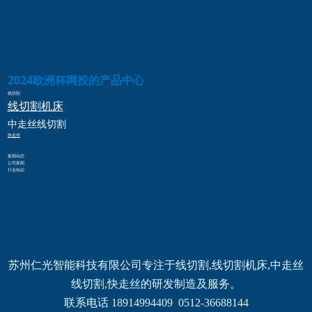
2024欧洲杯网投的产品中心
线切割
线切割
机床
中走丝
线切割
快走丝
新闻动态
公司新闻
行业知识
苏州仁光智能科技有限公司专注于线切割,线切割机床,中走丝
线切割,快走丝的研发制造及服务。
联系电话 18914994409  0512-36688144