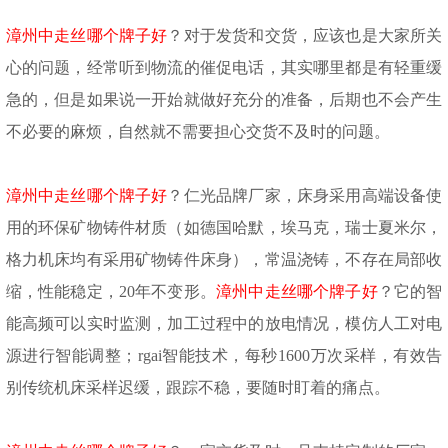
漳州中走丝哪个牌子好
？对于发货和交货，应该也是大家所关
心的问题，经常听到物流的催促电话，其实哪里都是有轻重缓
急的，但是如果说一开始
就
做好充分的准备，后期
也不会
产生
不必要的
麻烦
，自然就不需要担心交货不及时的问题。
漳州中走丝哪个牌子好
？仁光品牌厂家，床身采用高端设备使
用的环保矿物铸件材质（如德国哈默，埃马克，瑞士夏米尔，
格力机床均有采用矿物铸件床身），常温浇铸，不存在局部收
缩，性能稳定，
20年不变形。
漳州中走丝哪个牌子好
？
它的智
能高频可以实时监测，加工过程中的放电情况，模仿人工对电
源进行智能调整；
rgai智能技术，每秒1600万次采样，有效告
别传统机床采样迟缓，跟踪不稳，要随时盯着的痛点。