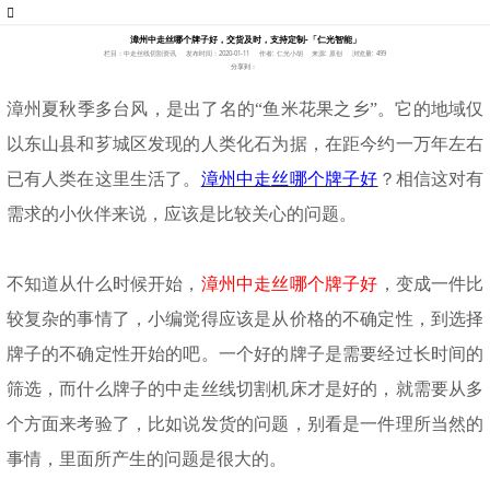
漳州中走丝哪个牌子好，交货及时，支持定制-「仁光智能」
栏目：中走丝线切割资讯
发布时间：2020-01-11
作者: 仁光小胡
来源: 原创
浏览量: 499
分享到：
漳州夏秋季多台风，是出了名的
“鱼米花果之乡”。它的地域仅
以东山县和芗城区发现的人类化石为据，在距今约一万年左右
已有人类在这里生活了。
漳州中走丝哪个牌子好
？相信这对有
需求的小伙伴来说，应该是比较关心的问题。
不知道从什么时候开始
，
漳州中走丝哪个牌子好
，
变
成一件比
较复杂的事情了，小编觉得应该是从价格的不确定性，到选择
牌子的不确定性开始的吧。一个好的牌子是需要经过
长时间
的
筛选，而什么牌子的中走丝线切割机床才是好的，就需要从多
个方面来考验了，比如说发货的问题，别看是一件理所当然的
事情，里面所产生的问题是很大的。