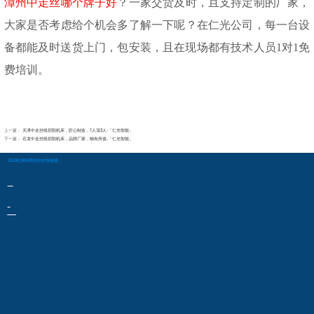
漳州中走丝哪个牌子好
？一家交货及时，且支持定制的厂家，
大家是否考虑给个机会多了解一下呢？在仁光公司，每一台设
备都能及时送货上门，包安装，且在现场都有技术人员
1对1免
费培训。
上一篇：
天津中走丝线切割机床，匠心制造，1人顶3人-「仁光智能」
下一篇：
石龙中走丝线切割机床，品牌厂家，物有所值-「仁光智能」
2024欧洲杯网投的友情链接：