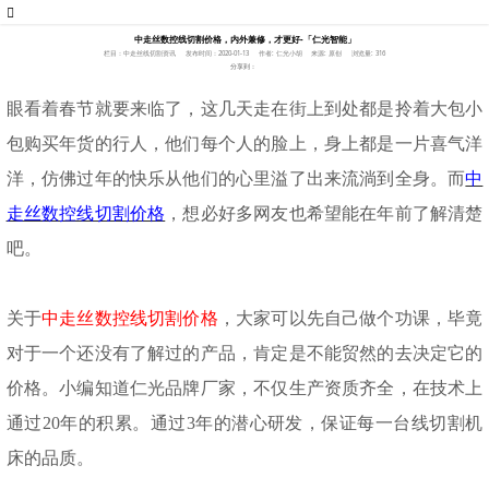
中走丝数控线切割价格，内外兼修，才更好-「仁光智能」
栏目：中走丝线切割资讯
发布时间：2020-01-13
作者: 仁光小胡
来源: 原创
浏览量: 316
分享到：
眼看着春节就要来临了，这几天走在街上到处都是拎着大包小
包购买年货的行人，他们每个人的脸上，身上都是一片喜气洋
洋，仿佛过年的快乐从他们的心里溢了出来流淌到全身。而
中
走丝数控线切割价格
，想必好多网友也希望能在年前了解清楚
吧。
关于
中走丝数控线切割价格
，大家可以先自己做个功课，毕竟
对于一个还没有了解过的产品，肯定是不能贸然的去决定它的
价格。小编知道仁光品牌厂家，不仅生产资质齐全，在技术上
通过
20年的积累。通过3年的潜心研发，保证每一台线切割机
床的品质。