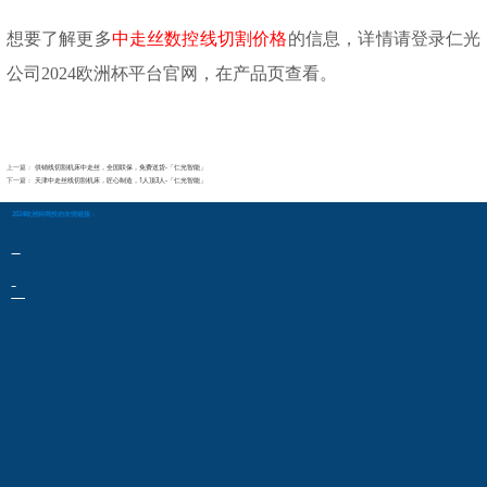
想要了解更多
中走丝数控线切割价格
的信息，详情请登录仁光
公司2024欧洲杯平台官网，在产品页查看。
上一篇：
供销线切割机床中走丝，全国联保，免费送货-「仁光智能」
下一篇：
天津中走丝线切割机床，匠心制造，1人顶3人-「仁光智能」
2024欧洲杯网投的友情链接：