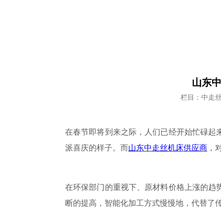
山东中
栏目：中走
在春节即将到来之际，人们已经
开始
忙碌起
派喜庆的样子。而
山东中走丝机床供应商
，
在环保部门的重视下、原材料
价格
上涨的趋
断的提高
，
智能化加工方式慢慢地
，
代替了