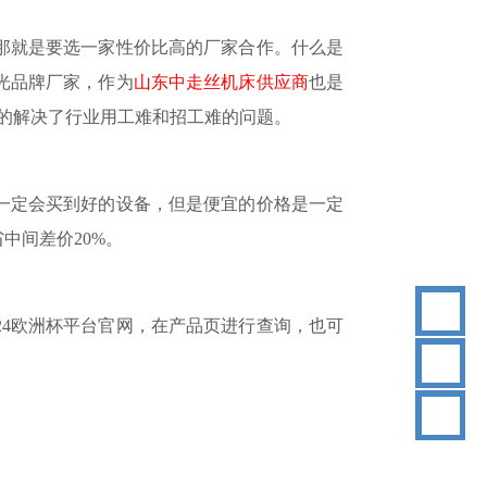
那就是要选一家性价比高的厂家合作。什么是
光品牌厂家
，作为
山东中走丝机床供应商
也是
好的解决了行业用工难和招工难的问题。
一定会买到好的设备，但是便宜的价格是一定
省中间差价
20%。
24欧洲杯平台官网，在产品页进行查询，也可
18