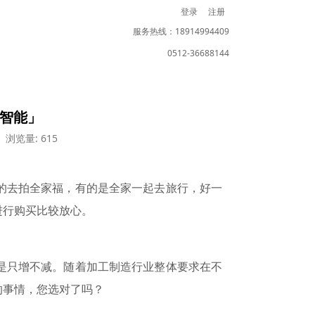
登录
注册
服务热线：18914994409
0512-36688144
光智能」
浏览量: 615
的去拍全家福，有的是全家一起去旅行，好一
进行购买比较放心。
是只增不减。随着加工制造行业整体要求在不
的事情，您选对
了
吗？