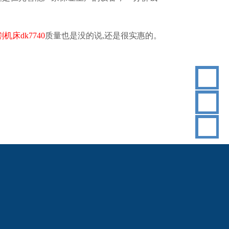
割机床
dk7740
质量也是没的说
,还是很实惠的
。
18