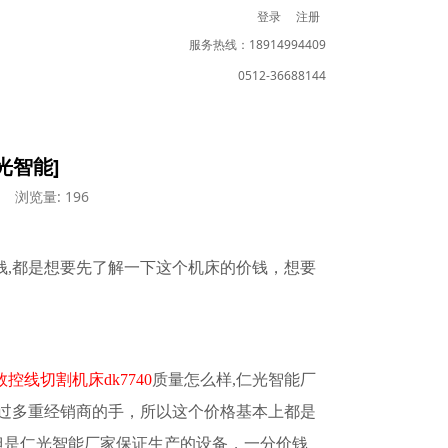
登录
注册
服务热线：18914994409
0512-36688144
光智能]
浏览量: 196
钱
,都是想要先了解一下这个
机床
的价钱，想要
数控线切割机床
dk7740
质量怎么样
,
仁光智能
厂
过多重经销商的手，所以这个价格基本上都是
但是
仁光智能
厂家保证生产的
设备
，一分价钱