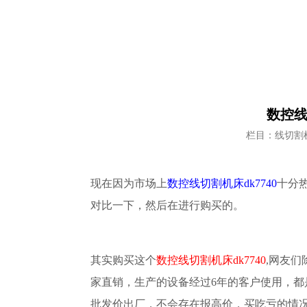
数控线
栏目：线切割
现在因为市场上
数控线切割机床
dk7740
十分
对比一下，然后在进行购买的。
其实购买这个
数控线切割机床
dk7740
,网友
家直销，生产的
设备
经过
6年的客户使用，
批发价出厂，不会存在报高价，买吃亏的情