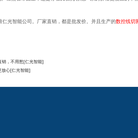
准
仁光智能
公司。厂家直销，都是批发价。并且生产的
数控线切
直销，不用愁[仁光智能]
放心[仁光智能]
2024欧洲杯网投的
新闻动态
产品中心
公司新闻
线切割
线切割
机床
中走丝
线切割