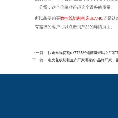
一分货，这个价格对得起这个
设备
的质量。
所以想要购买
数控线切割机床
dk7740
,还是认
有需求的客户可以点击到产品的详情页面。
上一篇：
快走丝线切割dk7763经销商赚钱吗？厂家
下一篇：
电火花线切割生产厂家哪家好-品牌厂家，更
2024欧洲杯网投的友
情链接：