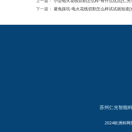
上一篇：
小型电火花线切割怎么样-有什么优点[仁光
下一篇：
避免踩坑-电火花线切割怎么样试试就知道[
2024欧洲杯网投的友
情链接：
苏州仁光智能科
2024欧洲杯网