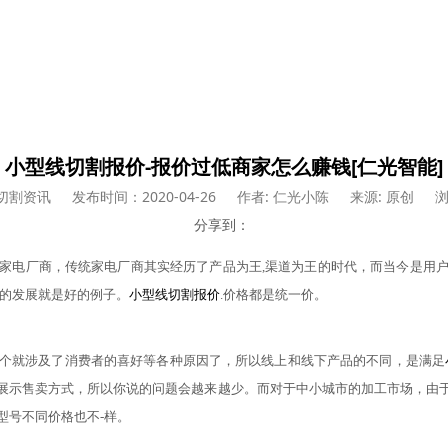
小型线切割报价-报价过低商家怎么赚钱[仁光智能]
切割资讯
发布时间：2020-04-26
作者: 仁光小陈
来源: 原创
浏
分享到：
家电厂商，传统家电厂商其实经历了产品为王
,渠道为王的时代，而当今是用
尔的发展就是好的例子。
小型线切割报价
.价格都是统一价。
个就涉及了消费者的喜好等各种原因了，所以线上和线下产品的不同，是满足
展示售卖方式，所以你说的问题会越来越少。而对于中小城市的加工市场
，由
型号不同价格也不
-样。