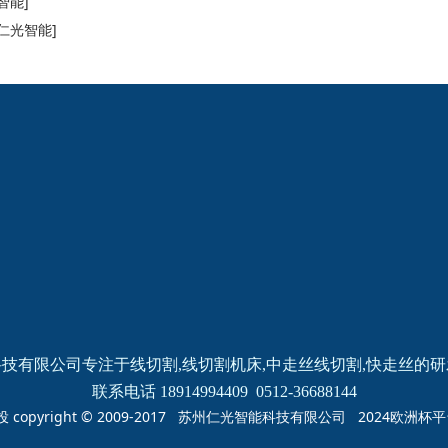
智能]
仁光智能]
2024欧洲杯网投的
新闻动态
产品中心
公司新闻
线切割
线切割
机床
中走丝
线切割
快走丝
技有限公司专注于线切割,线切割机床,中走丝线切割,快走丝的
联系电话 18914994409  0512-36688144
投 copyright © 2009-2017 苏州仁光智能科技有限公司 2024欧