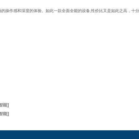
畅的操作感和深度的体验。如此一款全面全能的设备
,性价比又是如此之高，十
智能]
智能]