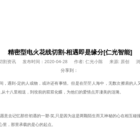
精密型电火花线切割-相遇即是缘分[仁光智能]
切割资讯
发布时间：2020-04-28
作者: 仁光小陈
来源: 原创
浏
分享到：
时间，遇到-定的人或物，或许还有事情。但是在茫茫人海中，无数次擦肩的人
台,从十八里相送，到坟前的双双化蝶，为他们的爱情点开凄美的涟漪。
以愿意去记忆那些初遇的一塑-笑,只是因为这是两颗陌生而又神秘的心在相互碰
心里，那里承载的是心的起点。