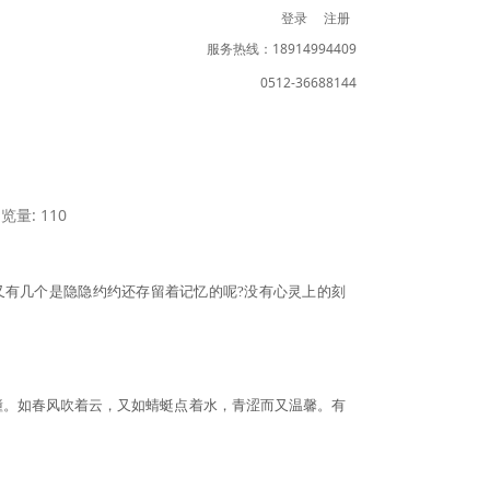
登录
注册
服务热线：18914994409
0512-36688144
览量: 110
又有几个是隐隐约约还存留着记忆的呢?没有心灵上的刻
撞。如春风吹着云，又如蜻蜓点着水，青涩而又温馨。有