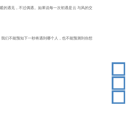
。暖的遇见，不过偶遇。如果说每一次初遇是云 与风的交
。我们不能预知下一秒将遇到哪个人，也不能预测到你想
18