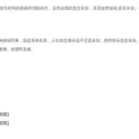
因为时间的推移而消散殆尽，反而会因此愈念应浓，直至如梦如画
,直至永恒
匆匆地到来，该是有多欢喜。人生的悲痛永远不过是未知，然而快乐也是未知
渺渺。相遇即是缘。
智能]
智能]