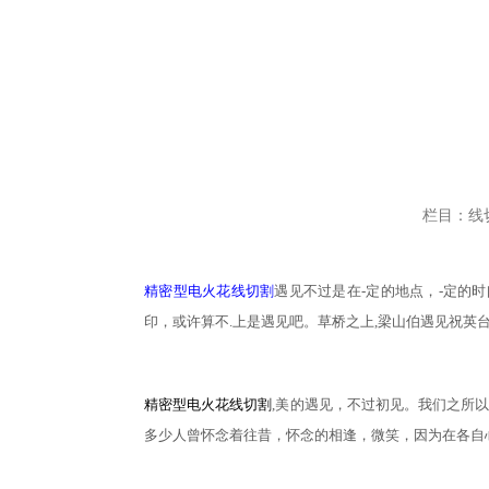
栏目：线
精密型电火花线切割
遇见不过是在
-定的地点，-定的
印，或许算不.上是遇见吧。草桥之上,梁山伯遇见祝英
精密型电火花线切割
,美的遇见，不过初见。我们之所
多少人曾怀念着往昔，怀念的相逢，微笑，因为在各自