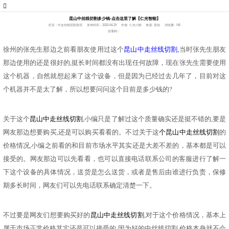
昆山中丝线切割多少钱-点击这里了解【仁光智能】
栏目：中走丝线切割资讯
发布时间：2020-04-29
作者: 仁光小陈
来源: 原创
浏览量: 145
分享到：
徐州的张先生那边之前看朋友使用过这个
昆山中走丝线切割
,
当时张先生朋友
那边使用的还是很好的
,挺长时间都没有出现任何故障，现在张先生需要使用
这个机器，自然就想起来了这个设备，但是因为已经过去几年了，目前对这
个机器并不是太了解，所以想要问问这个目前是多少钱的?
关于这个
昆山中走丝线切割
,小编只是了解过这个质量确实还是挺不错的,要是
网友那边想要购买,还是可以购买看看的。不过关于这
个
昆山中走丝线切割
的
价格情况
,小编之前看的和目前市场水平其实还是大差不差的，基本都是可以
接受的。网友那边可以先看看，也可以直接电话联系公司的客服进行了解一
下这个设备的具体情况，送货是怎么送货，或者是售后由谁进行负责，保修
期多长时间，网友们可以先电话联系确定清楚一下。
不过要是网友们想要购买好的
昆山中走丝线切割
,对于这个价格情况，基本上
属于市场正常价格其实还是可以接受的,因为好的中丝线切割,价格本身就不会