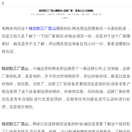
线切割工厂昆山哪家好-品牌厂家，更放心[仁光智能]
栏目：线切割资讯
发布时间：2020-04-30
作者: 仁光小陈
来源: 原创
浏览量: 149
分享到：
有网友询问这个
线切割工厂昆山
哪家的好
,网友那边想要购买一台新的机床，
但是之前只是了解了一下找厂家购买,价格会便宜一些，但是对于这个厂家哪
家好，确实是并不太了解，所以网友那边准备在找人问一问，看看选哪家比
较合适。
线切割工厂昆山，
小编这里给网友那边推荐了一家品牌公司
,仁光智能，这家
厂家的机床，是直销的，并不经过经销商的手，所以价格的话，都是以批发
价报价，很实惠。当然了，这家工厂的设备质量情况也是很好的,很多老客户
那边使用了这个设备都说用的很好，价格很实惠。买的很值。品牌厂家的售
后也是有专业团队进行负责处理的，后期有任何问题也是可以及时进行处
理，还是很方便的。
线切割工厂昆山，
网友们在选择购买设备的时候
,确实是需要了解这个线切割
工厂的基本情况,产品质量，价格，2024欧洲杯网投的售后服务等，了解这些