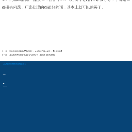
都没有问题，厂家处理的都很好的话，基本上就可以购买了。
上一篇：
数控线切割类别dk7732的意义，专业品牌厂家来解答，【仁光智能】
下一篇：
昆山超长线切割价格是多少-品牌公司，更实惠【仁光智能】
2024欧洲杯网投的友情链接：