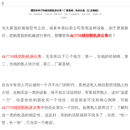
哪里有dk7750线切割机床出售？厂家直销，性价比高-【仁光智能】
栏目：线切割资讯
发布时间：2020-05-02
作者: 仁光智能科技
来源: 原创
浏览量: 107
分享到：
当大家选好规格型号之后，或者本身以前
公司里
有这种设备，由于更新换
代，想购置新的
机械
进行替代，那哪里有
dk7750线切割机床出售
呢？
dk7750线切割机床出售
，无非有以下三个地方，第一，当地的经销商，第
二
，
当地的熟人转介绍，第三
，
厂家直销。
在当今有些人可以做到一个月不出门的时代，竟然还有人相信那些找熟人转
介绍
，
去购买这一类的设备，殊不知古话说得好，宰客就宰熟人，这叫
“
温柔
一
刀
”
，你是给你的朋友买一个信任，但是朋友可没有掏心掏肺，可能
dk7750线切割机床出售
中间还会冒出一个回扣。如果熟人使用过
了
，了解到
这一类的
机器
的稳定性，这还好，否则的话那就得不偿失了，当然，
“
吃一
堑，长一智
”
，只
当买一个教训。