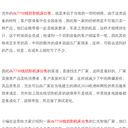
另外的
dk7750线切割机床出售
，就是来自于当地的一些经销商。由于这类设
备的特性，客户群体集中在全国各地，因此每一家的
经销商
是不可能只卖一
种产品，他们会顺带着一起卖
铣
床磨床，车床
之类的机器
，这样才能维持生
计。这个时候就会造成，他逮到一个切割设备的客户就猛宰一笔，因此其价
格肯定非常的高，中间的额外的成本就超出厂家很多，这样，可能会选到好
的产品，但是，在成本上就吃亏了
不少。
因此
dk7750线切割机床出售
的渠道，直接找生产厂家，这样是最好的。厂家
直接将产品卖给消费者，客户直接对应厂家，这样就减少了中间商赚差价
。
其品质售后
，
完全可以
由
厂家在当地建立的调试2024欧洲杯网投的售后服务
部来满足。另外加上现在线切割机床的故障率不是很高，毕竟很多电路板都
是集成
化了，故障率低，而且做了
测试老化
。
小编在这里给大家介绍到一家
dk7750线切割机床出售
的
仁光智能
厂家
，
他们