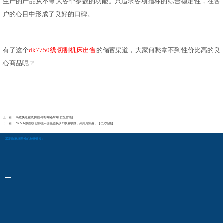
生产的产品从不夸大各个参数的功能。只追求各项指标的综合稳定性，在客
户的心目中
形成
了良好的口碑。
有了这个
dk7750线切割机床出售
的储蓄渠道，大家何愁拿不到性价比高的良
心商品呢
？
上一篇：
高效快走丝线切割-即好用还耐用[仁光智能]
下一篇：
dk7732数控线切割机床价位是多少？以量取胜，买到真实惠，【仁光智能】
2024欧洲杯网投的友情链接：