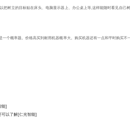
以把树立的目标贴在床头、电脑显示器上、办公桌上等
,这样能随时看见自己
是一个概率题。价格高买到耐用机器概率大。购买机器还有一点和平时购买不
能]
可以了解[仁光智能]