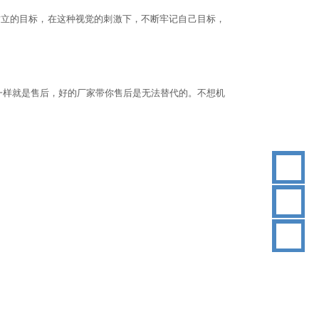
树立的目标，在这种视觉的刺激下，不断牢记自己目标，
一样就是售后，好的厂家带你售后是无法替代的。不想机
18