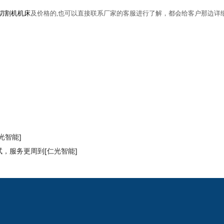
切割机机床
及价格的
,也可以直接联系厂家的客服进行了解，都会给客户那边详
光智能]
，服务更周到[仁光智能]
2024欧洲杯网投的
新闻动态
产品中心
公司新闻