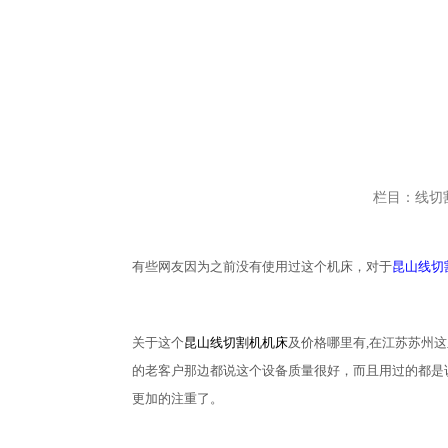
栏目：线切
有些网友因为之前没有使用过这个机床，对于
昆山线切
关于这个
昆山线切割机机床
及价格哪里有
,在江苏苏州
的老客户那边都说这个设备质量很好，而且用过的都是
更加的注重了。