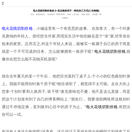
电火花线切割价格多少-花点钱尝试不- -样的加工方式[仁光智能]
栏目：线切割资讯
发布时间：2020-05-08
作者: 仁光小陈
来源: 原创
浏览量: 103
分享到：
电火花线切割价格
，小编这里有一个有意思的故事。
在加拿大，有一个叫麦
克唐纳的年轻人。曾经想当作家
,而现实生活中他也确实是个“坐”家,经常坐在
租来的家里。总而言之,对这个年轻人来说，能够买一栋属于自己的房子简直
就是一个不可完成的任务。怎么能够拥有一栋房子呢?
电火花线切割价格
,就
像你在想怎么能不花钱买机器呢?
就在去年夏天的某一个午后，
他把目光落到了桌子上
-个小小的红色曲别针身
上。我能不能用别针换个房子呢?相信谁听了，都觉得不太可能。走在大街上
您拿-个别针要和人换房子, 谁干呀?麦克唐纳也不傻，他不是这么直接，而是
把这个计划发布到了自己的博客网站上:”朋友们， 我要借助网络用这枚别针
通过不停地交换，直到换到心目中的房子为止。”
电火花线切割价格
,有想法
你可以一试。
有没有人凑这个热闹呢
?还真有。这个提议几乎就在提出的瞬间立刻就有了反