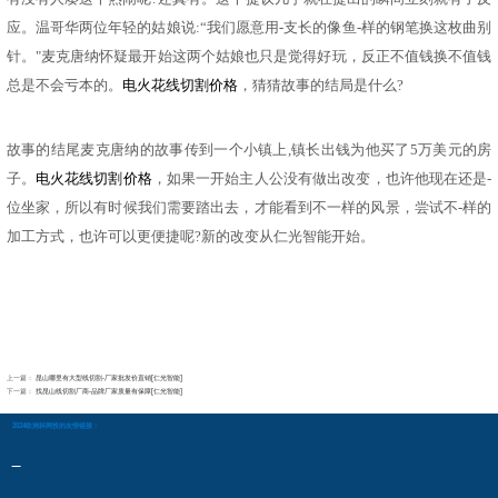
应。温哥华两位年轻的姑娘说:“我们愿意用-支长的像鱼-样的钢笔换这枚曲别
针。"麦克唐纳怀疑最开始这两个姑娘也只是觉得好玩，反正不值钱换不值钱
总是不会亏本的。
电火花线切割价格
，猜猜故事的结局是什么
?
故事的结尾麦克唐纳的故事传到一个小镇上
,镇长出钱为他买了5万美元的房
子。
电火花线切割
价
格
，如果一开始主人公没有做出改变，也许他现在还是
-
位坐家，所以有时候我们需要踏出去，才能看到不一样的风景，尝试不-样的
加工方式，也许可以更便捷呢?新的改变从仁光智能开始。
上一篇：
昆山哪里有大型线切割-厂家批发价直销[仁光智能]
下一篇：
找昆山线切割厂商-品牌厂家质量有保障[仁光智能]
2024欧洲杯网投的友情链接：