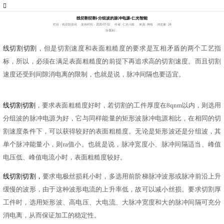
线切割切割-分组波的脉冲电源-仁光智能
栏目：线切割资讯
发布时间：2020-07-02
作者: 仁光小陈
来源: 网络
浏览量: 24
分享到：
线切割切割
，但是切割速度和表面粗糙度的要求是互相矛盾的两个工艺指
标，所以，必须在满足表面粗糙度的前提下再追求高的切割速度。而且切割
速度还受到间隙消电离的限制，也就是说，脉冲间隔也要适宜。
线切割切割
，要求表面粗糙度好时，若切割的工件厚度在
8qnm
以内，则选用
分组波的脉冲电源为好，它与同样能量的矩形波脉冲电源相比，在相同的切
割速度条件下，可以获得较好的表面粗糙度。无论是矩形波还是分组波，其
单个脉冲能量小，则
ra
值小。也就是说，脉冲宽度小、脉冲间隔适当、峰值
电压低、峰值电流小时，表面粗糙度较好。
线切割切割
，
要求电极丝损耗小时，多选用前阶梯脉冲波形或脉冲前沿上升
缓慢的波形，由于这种波形电流的上升率低，故可以减小丝损。要求切割厚
工件时，选用矩形波、高电压、大电流、大脉冲宽度和大的脉冲间隔可充分
消电离，从而保证加工的稳定性。