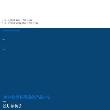
上一篇：
线切割机床-提高脉冲利用率-仁光智能
下一篇：
线切割设备-加工稳定性和脉冲利用率-仁光智能
2024欧洲杯网投的友情链接：
2024欧洲杯网投的产品中心
线切割
线切割
机床