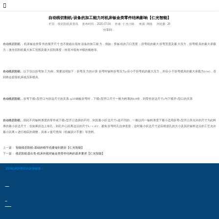
自动线切割机-设备的加工能力对机床钣金类零件结构影响【仁光智能】
栏目：线切割机床资讯
发布时间：2020-07-04
作者: 仁光小陈
来源: 网络
浏览量: 26
分享到：
自动线切割机
，机床钣金类零件的展开尺寸也不能超出现有设备的加工能力，例如：剪钣机的刀口宽度；折弯机的最大折弯宽度及最大压力，折弯模具的最大承载
力；激光切割机最大加工范围及最大切割厚度；转塔冲现有冲模的规格等。
自动线切割机
，以下仅以折弯加工为例，简要说明如下：折弯压力的计算 折弯时钣料折弯压力
p
应小于折弯机的最大压力，并应小于折弯模具的最大承载力
(t/m)
，否
则将会损害机床或压坏模具。
自动线切割机
，
折弯下模
v
型开口与折边尺寸的关系
q235
钢板折弯时，下模
v
型开口尺寸一般为料厚的
6-8
倍，则零件折边尺寸
a
与下模开
v
型口的关系
自动线切割机
，
因此不同钣料厚度的零件或下模
v
型开口选择的不同，则其最小折边尺寸
a
是不同的，一般以同一钣料厚度下最小适用折弯
v
型开口所允许的尺寸为此料
厚的最小折边尺寸；但如果折边上有孔，则孔中心距离边沿的尺寸
k
﹥
r d/2
，避免折弯时孔拉伸变形，这时最小折边尺寸还应根据孔的大小及其距钣料边沿的工艺允许
最小距离ｃ进行相应的调整，具体ｃ值可查阅《机械设计手册》等资料。
上一篇：
智能线切割机-基础的细节也要做到更好【仁光智能】
下一篇：
线切割机器出售-机床外观对钣金类零件结构的基本要求【仁光智能】
2024欧洲杯网投的友情链接：